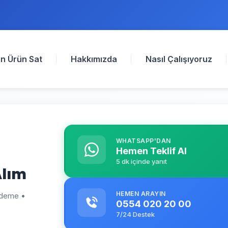
n Ürün Sat
Hakkımızda
Nasıl Çalışıyoruz
WHATSAPP'DAN
Hemen Teklif Al
5 dk içinde yanıt
Alım
HEMEN ARAYIN
 ödeme •
0554 020 20 00
7/24 Destek