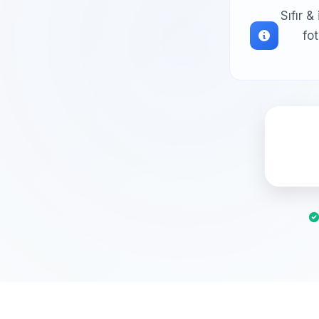
Sıfır &
fo