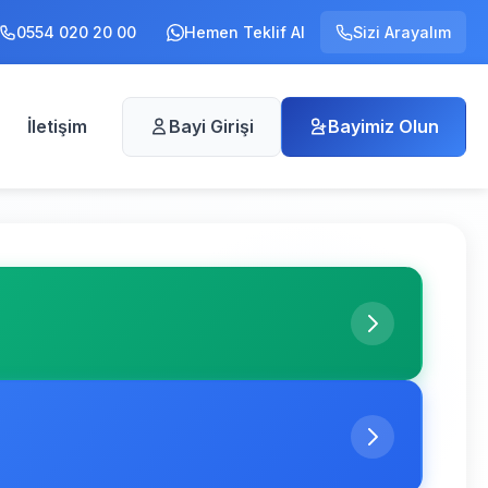
0554 020 20 00
Hemen Teklif Al
Sizi Arayalım
İletişim
Bayi Girişi
Bayimiz Olun