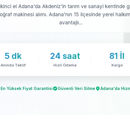
 ikinci el Adana'da Akdeniz'in tarım ve sanayi kentinde g
toğraf makinesi alımı. Adana'nın 15 ilçesinde yerel halkı
avantajlı...
5 dk
24 saat
81 İl
Anında Teklif
Hızlı Ödeme
Kargo
En Yüksek Fiyat Garantisi
Güvenli Veri Silme
Adana'da Hiz