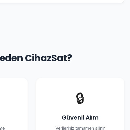
Neden CihazSat?
🔒
Güvenli Alım
eme
Verileriniz tamamen silinir