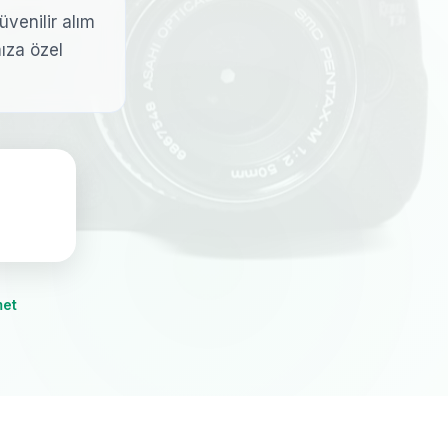
üvenilir alım
mıza özel
met