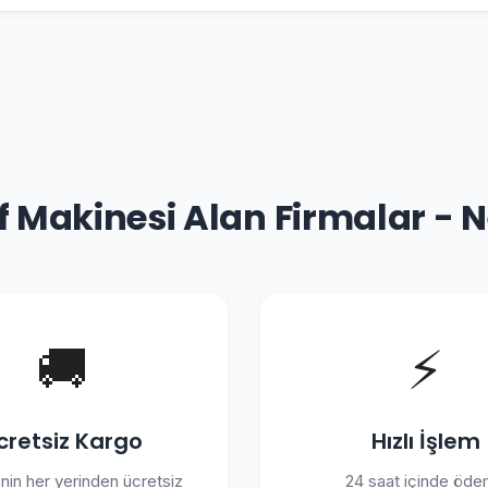
 Makinesi Alan Firmalar - 
🚚
⚡
cretsiz Kargo
Hızlı İşlem
'nin her yerinden ücretsiz
24 saat içinde öd