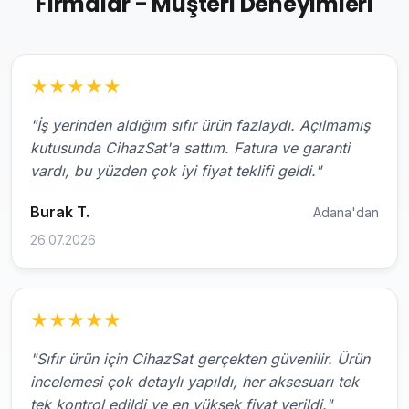
Firmalar - Müşteri Deneyimleri
★
★
★
★
★
"İş yerinden aldığım sıfır ürün fazlaydı. Açılmamış
kutusunda CihazSat'a sattım. Fatura ve garanti
vardı, bu yüzden çok iyi fiyat teklifi geldi."
Burak T.
Adana'dan
26.07.2026
★
★
★
★
★
"Sıfır ürün için CihazSat gerçekten güvenilir. Ürün
incelemesi çok detaylı yapıldı, her aksesuarı tek
tek kontrol edildi ve en yüksek fiyat verildi."