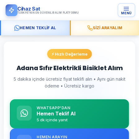
Cihaz Sat
TÜRKIYE'NIN EN GÜVENILIR ALIM PLATFORMU
MENÜ
HEMEN TEKLIF AL
SIZI ARAYALIM
⚡ Hızlı Değerleme
Adana Sıfır Elektrikli Bisiklet Alım
5 dakika içinde ücretsiz fiyat teklifi alın • Aynı gün nakit
ödeme • Ücretsiz kargo
WHATSAPP'DAN
Hemen Teklif Al
5 dk içinde yanıt
HEMEN ARAYIN