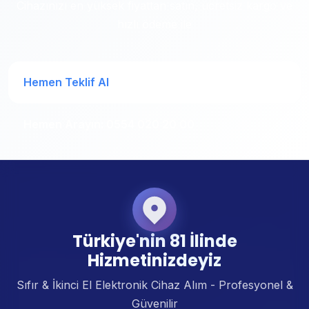
Cihazınızı en yüksek fiyattan satın, ücretsiz kargo ve
hızlı ödeme ile
Hemen Teklif Al
Hemen Arayın: 0554 020 20 00
Türkiye'nin 81 İlinde
Hizmetinizdeyiz
Sıfır & İkinci El Elektronik Cihaz Alım - Profesyonel &
Güvenilir