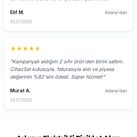
Elif M.
Adana'dan
25.07.2026
★
★
★
★
★
"Kampanyalı aldığım 2 sıfır ürün'den birini sattım.
CihazSat kutusuyla, faturasıyla aldı ve piyasa
değerinin %82'sini ödedi. Süper hizmet!"
Murat A.
Adana'dan
24.07.2026