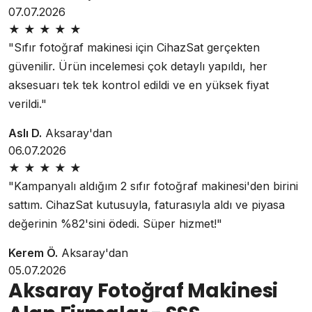
07.07.2026
★
★
★
★
★
"Sıfır fotoğraf makinesi için CihazSat gerçekten
güvenilir. Ürün incelemesi çok detaylı yapıldı, her
aksesuarı tek tek kontrol edildi ve en yüksek fiyat
verildi."
Aslı D.
Aksaray'dan
06.07.2026
★
★
★
★
★
"Kampanyalı aldığım 2 sıfır fotoğraf makinesi'den birini
sattım. CihazSat kutusuyla, faturasıyla aldı ve piyasa
değerinin %82'sini ödedi. Süper hizmet!"
Kerem Ö.
Aksaray'dan
05.07.2026
Aksaray Fotoğraf Makinesi