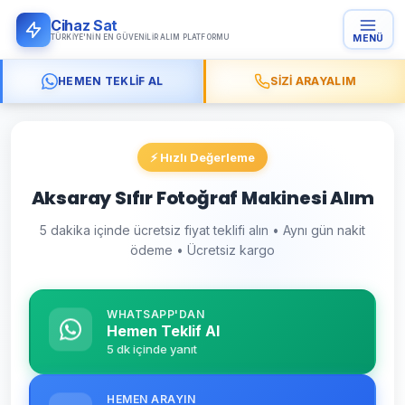
Cihaz Sat
TÜRKIYE'NIN EN GÜVENILIR ALIM PLATFORMU
MENÜ
HEMEN TEKLIF AL
SIZI ARAYALIM
⚡ Hızlı Değerleme
Aksaray Sıfır Fotoğraf Makinesi Alım
5 dakika içinde ücretsiz fiyat teklifi alın • Aynı gün nakit
ödeme • Ücretsiz kargo
WHATSAPP'DAN
Hemen Teklif Al
5 dk içinde yanıt
HEMEN ARAYIN