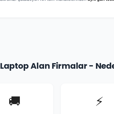
aptop Alan Firmalar - Ned
🚚
⚡