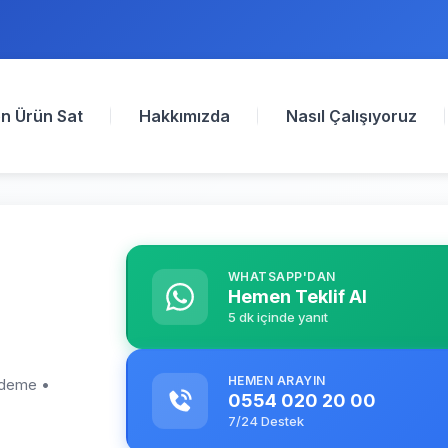
n Ürün Sat
Hakkımızda
Nasıl Çalışıyoruz
WHATSAPP'DAN
Hemen Teklif Al
5 dk içinde yanıt
HEMEN ARAYIN
 ödeme •
0554 020 20 00
7/24 Destek