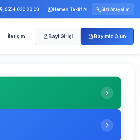
0554 020 20 00
Hemen Teklif Al
Sizi Arayalım
İletişim
Bayi Girişi
Bayimiz Olun