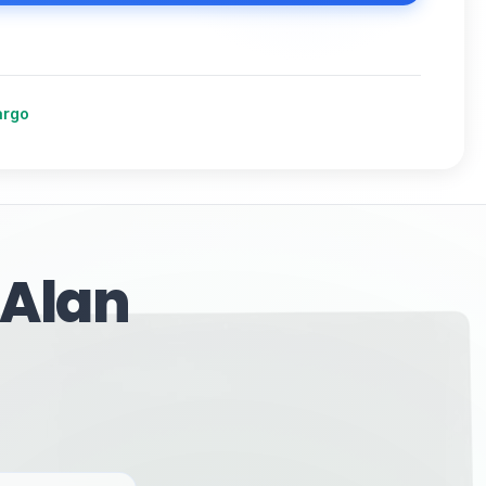
argo
 Alan