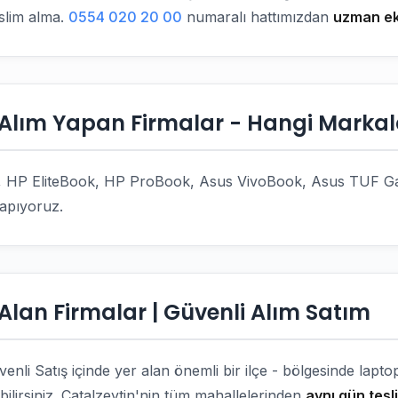
eslim alma.
0554 020 20 00
numaralı hattımızdan
uzman ek
lım Yapan Firmalar - Hangi Markala
XPS, HP EliteBook, HP ProBook, Asus VivoBook, Asus TUF 
yapıyoruz.
lan Firmalar | Güvenli Alım Satım
nli Satış içinde yer alan önemli bir ilçe - bölgesinde lapt
ilirsiniz. Çatalzeytin'nin tüm mahallelerinden
aynı gün tes