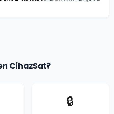
en CihazSat?
🔒