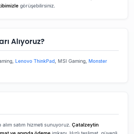
ibimizle
görüşebilirsiniz.
rı Alıyoruz?
Gaming,
Lenovo ThinkPad
, MSI Gaming,
Monster
op alım satım hizmeti sunuyoruz.
Çatalzeytin
limat ve anında ödeme
imkanı. Hızlı teslimat, güvenli