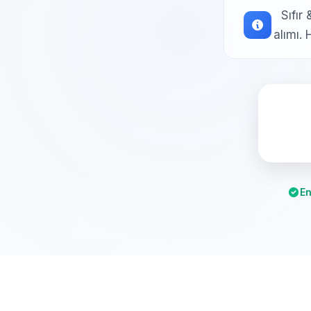
Sıfır
alımı.
En