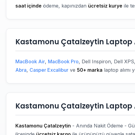
saat içinde
ödeme, kapınızdan
ücretsiz kurye
ile t
Kastamonu Çatalzeytin Laptop A
MacBook Air
,
MacBook Pro
, Dell Inspiron, Dell 
Abra
,
Casper Excalibur
ve
50+ marka
laptop alımı 
Kastamonu Çatalzeytin Laptop A
Kastamonu Çatalzeytin
- Anında Nakit Ödeme - Güve
ilçesinde
ücretsiz kargo
ile ürününüzü güvenle satab