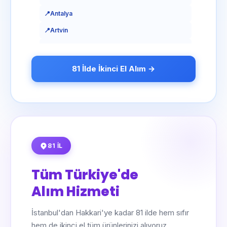
📍
Mersin
📍
Antalya
📍
İstanbul
📍
Artvin
📍
İzmir
📍
Aydın
📍
Kars
📍
Balıkesir
81 İlde İkinci El Alım →
📍
Kastamonu
📍
Bilecik
📍
Kayseri
📍
Bingöl
📍
Kırklareli
📍
Bitlis
📍
Kırşehir
📍
Bolu
📍
Kocaeli
81 İL
📍
Burdur
📍
Konya
📍
Bursa
Tüm Türkiye'de
📍
Kütahya
📍
Çanakkale
Alım Hizmeti
📍
Malatya
📍
Çankırı
İstanbul'dan Hakkari'ye kadar 81 ilde hem sıfır
📍
Manisa
📍
Çorum
hem de ikinci el tüm ürünlerinizi alıyoruz.