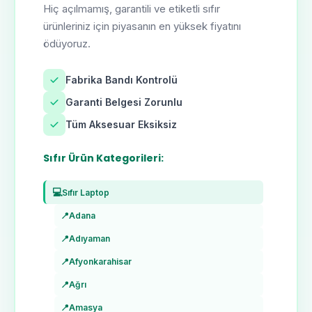
Hiç açılmamış, garantili ve etiketli sıfır
ürünleriniz için piyasanın en yüksek fiyatını
ödüyoruz.
Fabrika Bandı Kontrolü
Garanti Belgesi Zorunlu
Tüm Aksesuar Eksiksiz
Sıfır Ürün Kategorileri:
💻
Sıfır Laptop
📍
Adana
📍
Adıyaman
📍
Afyonkarahisar
📍
Ağrı
📍
Amasya