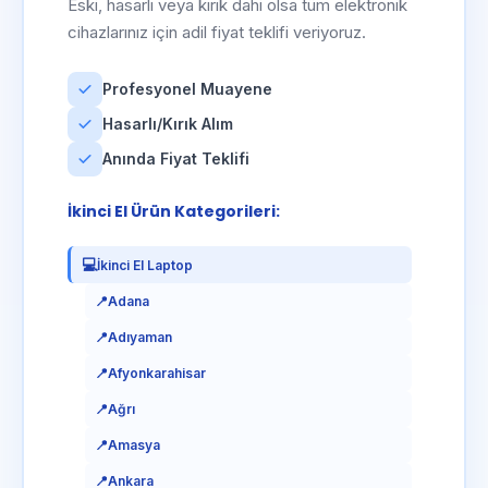
Eski, hasarlı veya kırık dahi olsa tüm elektronik
📍
Çorum
cihazlarınız için adil fiyat teklifi veriyoruz.
📍
Denizli
📍
Diyarbakır
Profesyonel Muayene
📍
Edirne
Hasarlı/Kırık Alım
📍
Elazığ
Anında Fiyat Teklifi
📍
Erzincan
İkinci El Ürün Kategorileri:
📍
Erzurum
📍
Eskişehir
💻
İkinci El Laptop
📍
Gaziantep
📍
Adana
📍
Giresun
📍
Adıyaman
📍
Gümüşhane
📍
Afyonkarahisar
📍
Hakkari
📍
Ağrı
📍
Hatay
📍
Amasya
📍
Isparta
📍
Ankara