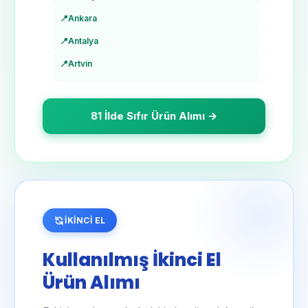
📍
Ankara
📍
Antalya
📍
Artvin
📍
Aydın
📍
Balıkesir
81 İlde Sıfır Ürün Alımı →
📍
Bilecik
📍
Bingöl
📍
Bitlis
📍
Bolu
İKİNCİ EL
📍
Burdur
📍
Bursa
Kullanılmış İkinci El
📍
Çanakkale
Ürün Alımı
📍
Çankırı