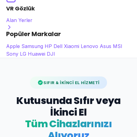
VR Gözlük
Alan Yerler
Popüler Markalar
Apple
Samsung
HP
Dell
Xiaomi
Lenovo
Asus
MSI
Sony
LG
Huawei
DJI
SIFIR & İKİNCİ EL HİZMETİ
Kutusunda Sıfır veya
İkinci El
Tüm Cihazlarınızı
Alıyoruz