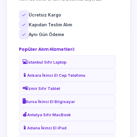
📍
Kahramanmaraş
📍
Denizli
📍
Mardin
📍
Diyarbakır
Ücretsiz Kargo
📍
Muğla
📍
Edirne
Kapıdan Teslim Alım
📍
Muş
📍
Elazığ
Aynı Gün Ödeme
📍
Nevşehir
📍
Erzincan
Popüler Alım Hizmetleri:
📍
Niğde
📍
Erzurum
💻
📍
Ordu
İstanbul Sıfır Laptop
📍
Eskişehir
📍
Rize
📍
Gaziantep
📱
Ankara İkinci El Cep Telefonu
📍
Sakarya
📍
Giresun
📲
İzmir Sıfır Tablet
📍
Samsun
📍
Gümüşhane
🖥️
Bursa İkinci El Bilgisayar
📍
Siirt
📍
Hakkari
📍
Sinop
📍
Hatay
🍎
Antalya Sıfır MacBook
📍
Sivas
📍
Isparta
📱
Adana İkinci El iPad
📍
Tekirdağ
📍
Mersin