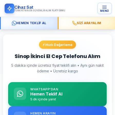
Cihaz Sat
TÜRKIYE'NIN EN GÜVENILIR ALIM PLATFORMU
MENÜ
HEMEN TEKLIF AL
SIZI ARAYALIM
⚡ Hızlı Değerleme
Sinop İkinci El Cep Telefonu Alım
5 dakika içinde ücretsiz fiyat teklifi alın • Aynı gün nakit
ödeme • Ücretsiz kargo
WHATSAPP'DAN
Hemen Teklif Al
5 dk içinde yanıt
HEMEN ARAYIN