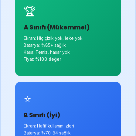
🏆
A Sınıfı (Mükemmel)
Ekran: Hiç çizik yok, leke yok
Batarya: %85+ sağlık
Kasa: Temiz, hasar yok
Fiyat:
%100 değer
⭐
B Sınıfı (İyi)
Ekran: Hafif kullanım izleri
Batarya: %70-84 sağlık