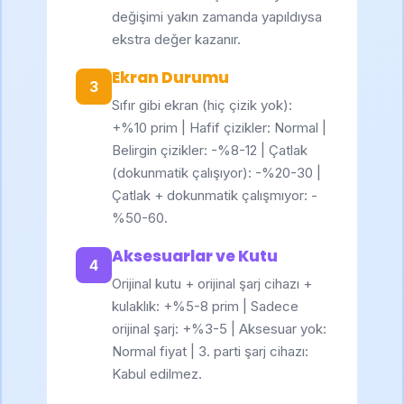
değişimi yakın zamanda yapıldıysa
ekstra değer kazanır.
Ekran Durumu
3
Sıfır gibi ekran (hiç çizik yok):
+%10 prim | Hafif çizikler: Normal |
Belirgin çizikler: -%8-12 | Çatlak
(dokunmatik çalışıyor): -%20-30 |
Çatlak + dokunmatik çalışmıyor: -
%50-60.
Aksesuarlar ve Kutu
4
Orijinal kutu + orijinal şarj cihazı +
kulaklık: +%5-8 prim | Sadece
orijinal şarj: +%3-5 | Aksesuar yok:
Normal fiyat | 3. parti şarj cihazı:
Kabul edilmez.