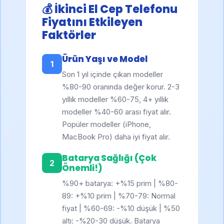
💰 İkinci El Cep Telefonu
Fiyatını Etkileyen
Faktörler
Ürün Yaşı ve Model
1
Son 1 yıl içinde çıkan modeller
%80-90 oranında değer korur. 2-3
yıllık modeller %60-75, 4+ yıllık
modeller %40-60 arası fiyat alır.
Popüler modeller (iPhone,
MacBook Pro) daha iyi fiyat alır.
Batarya Sağlığı (Çok
2
Önemli!)
%90+ batarya: +%15 prim | %80-
89: +%10 prim | %70-79: Normal
fiyat | %60-69: -%10 düşük | %50
altı: -%20-30 düşük. Batarya