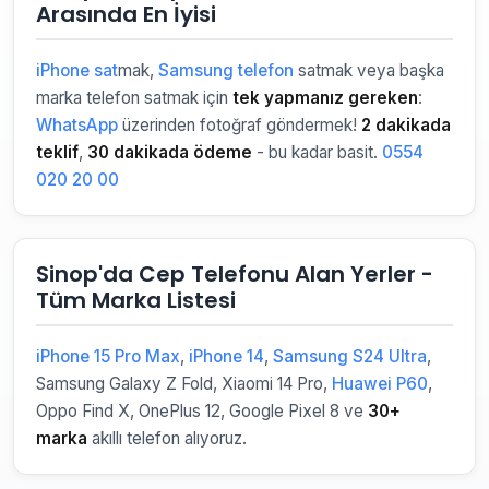
Arasında En İyisi
iPhone sat
mak,
Samsung telefon
satmak veya başka
marka telefon satmak için
tek yapmanız gereken
:
WhatsApp
üzerinden fotoğraf göndermek!
2 dakikada
teklif
,
30 dakikada ödeme
- bu kadar basit.
0554
020 20 00
Sinop'da Cep Telefonu Alan Yerler -
Tüm Marka Listesi
iPhone 15 Pro Max
,
iPhone 14
,
Samsung S24 Ultra
,
Samsung Galaxy Z Fold, Xiaomi 14 Pro,
Huawei P60
,
Oppo Find X, OnePlus 12, Google Pixel 8 ve
30+
marka
akıllı telefon alıyoruz.