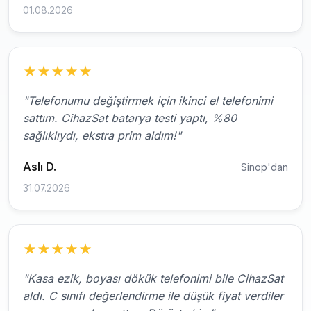
01.08.2026
★
★
★
★
★
"Telefonumu değiştirmek için ikinci el telefonimi
sattım. CihazSat batarya testi yaptı, %80
sağlıklıydı, ekstra prim aldım!"
Aslı D.
Sinop'dan
31.07.2026
★
★
★
★
★
"Kasa ezik, boyası dökük telefonimi bile CihazSat
aldı. C sınıfı değerlendirme ile düşük fiyat verdiler