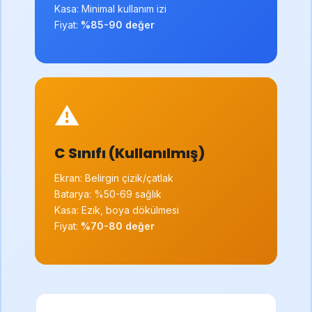
Kasa: Minimal kullanım izi
Fiyat:
%85-90 değer
⚠️
C Sınıfı (Kullanılmış)
Ekran: Belirgin çizik/çatlak
Batarya: %50-69 sağlık
Kasa: Ezik, boya dökülmesi
Fiyat:
%70-80 değer