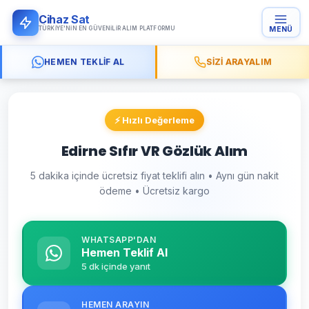
Cihaz Sat
TÜRKIYE'NIN EN GÜVENILIR ALIM PLATFORMU
MENÜ
HEMEN TEKLIF AL
SIZI ARAYALIM
⚡ Hızlı Değerleme
Edirne Sıfır VR Gözlük Alım
5 dakika içinde ücretsiz fiyat teklifi alın • Aynı gün nakit
ödeme • Ücretsiz kargo
WHATSAPP'DAN
Hemen Teklif Al
5 dk içinde yanıt
HEMEN ARAYIN