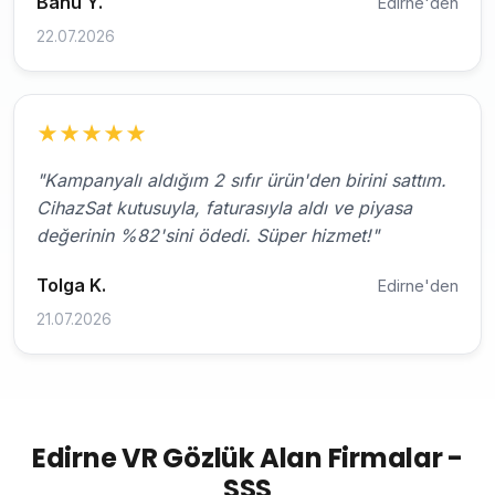
Banu Y.
Edirne'den
22.07.2026
★
★
★
★
★
"Kampanyalı aldığım 2 sıfır ürün'den birini sattım.
CihazSat kutusuyla, faturasıyla aldı ve piyasa
değerinin %82'sini ödedi. Süper hizmet!"
Tolga K.
Edirne'den
21.07.2026
Edirne VR Gözlük Alan Firmalar -
SSS