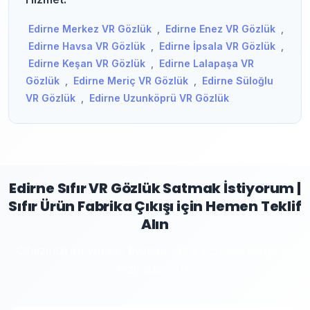
Edirne Merkez VR Gözlük
,
Edirne Enez VR Gözlük
,
Edirne Havsa VR Gözlük
,
Edirne İpsala VR Gözlük
,
Edirne Keşan VR Gözlük
,
Edirne Lalapaşa VR
Gözlük
,
Edirne Meriç VR Gözlük
,
Edirne Süloğlu
VR Gözlük
,
Edirne Uzunköprü VR Gözlük
Edirne Sıfır VR Gözlük Satmak İstiyorum |
Sıfır Ürün Fabrika Çıkışı için Hemen Teklif
Alın
Cihazınızı en yüksek fiyattan satın, ücretsiz kargo ve
hızlı ödeme ile