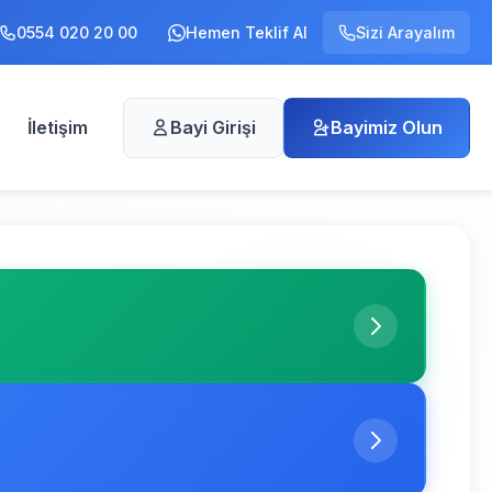
0554 020 20 00
Hemen Teklif Al
Sizi Arayalım
İletişim
Bayi Girişi
Bayimiz Olun