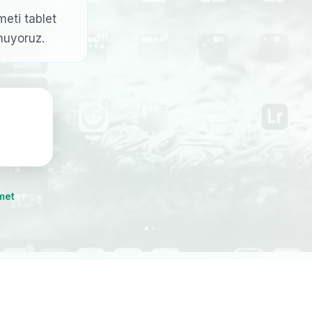
meti tablet
nuyoruz.
met