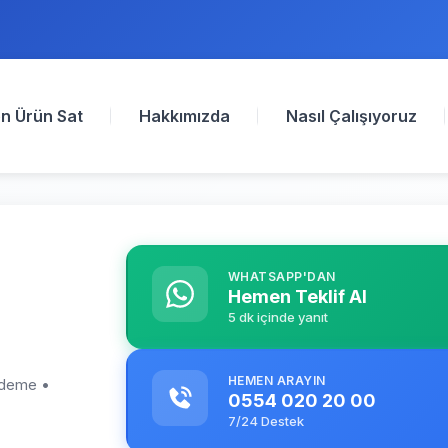
n Ürün Sat
Hakkımızda
Nasıl Çalışıyoruz
WHATSAPP'DAN
Hemen Teklif Al
5 dk içinde yanıt
HEMEN ARAYIN
 ödeme •
0554 020 20 00
7/24 Destek