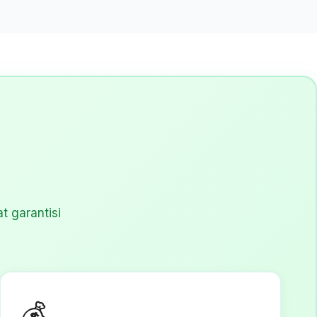
at garantisi
💰