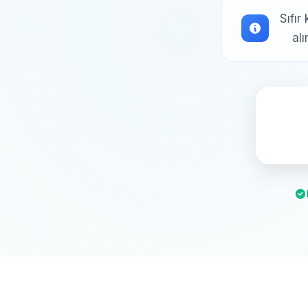
Sıfır
al