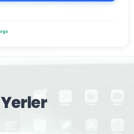
argo
 Yerler