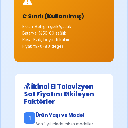
⚠️
C Sınıfı (Kullanılmış)
Ekran: Belirgin çizik/çatlak
Batarya: %50-69 sağlık
Kasa: Ezik, boya dökülmesi
Fiyat:
%70-80 değer
💰 İkinci El Televizyon
Sat Fiyatını Etkileyen
Faktörler
Ürün Yaşı ve Model
1
Son 1 yıl içinde çıkan modeller