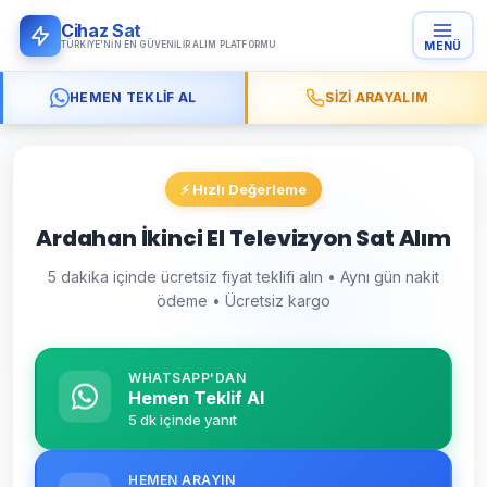
Cihaz Sat
TÜRKIYE'NIN EN GÜVENILIR ALIM PLATFORMU
MENÜ
HEMEN TEKLIF AL
SIZI ARAYALIM
⚡ Hızlı Değerleme
Ardahan İkinci El Televizyon Sat Alım
5 dakika içinde ücretsiz fiyat teklifi alın • Aynı gün nakit
ödeme • Ücretsiz kargo
WHATSAPP'DAN
Hemen Teklif Al
5 dk içinde yanıt
HEMEN ARAYIN