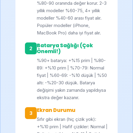
%80-90 oranında değer korur. 2-3
yıllık modeller %60-75, 4+ yıllık
modeller %40-60 arası fiyat alır.
Popüler modeller (iPhone,
MacBook Pro) daha iyi fiyat alır.
Batarya Sağlığı (Çok
2
Önemli!)
%90+ batarya: +%15 prim | %80-
89: +%10 prim | %70-79: Normal
fiyat | %60-69: -%10 düşük | %50
altı: -%20-30 düşük. Batarya
değişimi yakın zamanda yapıldıysa
ekstra değer kazanır.
Ekran Durumu
3
Sıfır gibi ekran (hiç çizik yok):
+%10 prim | Hafif çizikler: Normal |