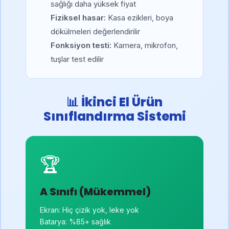
sağlığı daha yüksek fiyat
Fiziksel hasar:
Kasa ezikleri, boya
dökülmeleri değerlendirilir
Fonksiyon testi:
Kamera, mikrofon,
tuşlar test edilir
📊 İkinci El Ürün
Sınıflandırma Sistemi
🏆
A Sınıfı (Mükemmel)
Ekran: Hiç çizik yok, leke yok
Batarya: %85+ sağlık