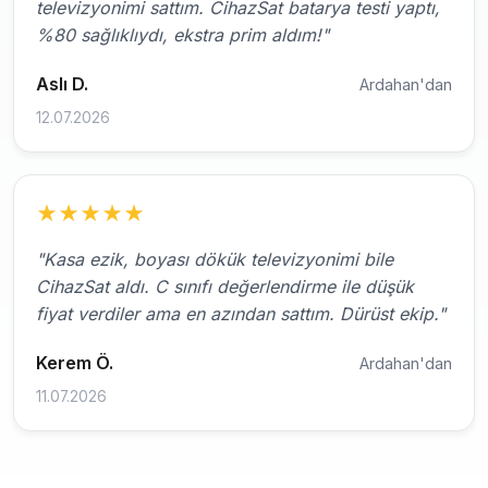
televizyonimi sattım. CihazSat batarya testi yaptı,
%80 sağlıklıydı, ekstra prim aldım!"
Aslı D.
Ardahan'dan
12.07.2026
★
★
★
★
★
"Kasa ezik, boyası dökük televizyonimi bile
CihazSat aldı. C sınıfı değerlendirme ile düşük
fiyat verdiler ama en azından sattım. Dürüst ekip."
Kerem Ö.
Ardahan'dan
11.07.2026