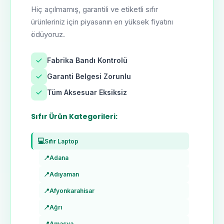
Hiç açılmamış, garantili ve etiketli sıfır
ürünleriniz için piyasanın en yüksek fiyatını
ödüyoruz.
Fabrika Bandı Kontrolü
Garanti Belgesi Zorunlu
Tüm Aksesuar Eksiksiz
Sıfır Ürün Kategorileri:
💻
Sıfır Laptop
📍
Adana
📍
Adıyaman
📍
Afyonkarahisar
📍
Ağrı
📍
Amasya