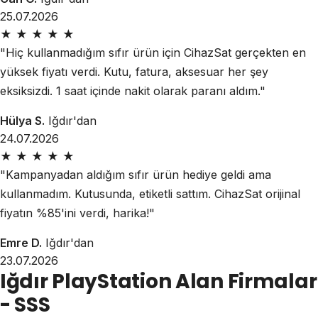
25.07.2026
★
★
★
★
★
"Hiç kullanmadığım sıfır ürün için CihazSat gerçekten en
yüksek fiyatı verdi. Kutu, fatura, aksesuar her şey
eksiksizdi. 1 saat içinde nakit olarak paranı aldım."
Hülya S.
Iğdır'dan
24.07.2026
★
★
★
★
★
"Kampanyadan aldığım sıfır ürün hediye geldi ama
kullanmadım. Kutusunda, etiketli sattım. CihazSat orijinal
fiyatın %85'ini verdi, harika!"
Emre D.
Iğdır'dan
23.07.2026
Iğdır PlayStation Alan Firmalar
- SSS