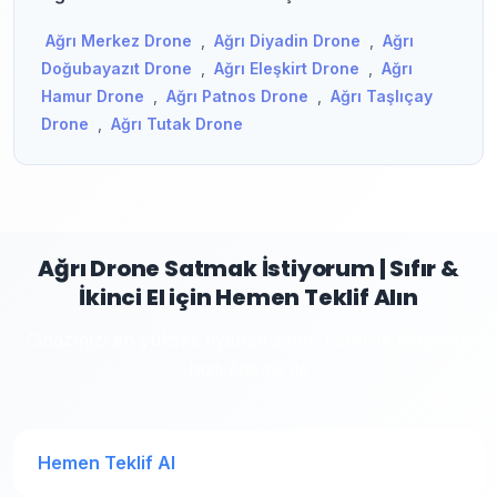
Ağrı Merkez Drone
,
Ağrı Diyadin Drone
,
Ağrı
Doğubayazıt Drone
,
Ağrı Eleşkirt Drone
,
Ağrı
Hamur Drone
,
Ağrı Patnos Drone
,
Ağrı Taşlıçay
Drone
,
Ağrı Tutak Drone
Ağrı Drone Satmak İstiyorum | Sıfır &
İkinci El için Hemen Teklif Alın
Cihazınızı en yüksek fiyattan satın, ücretsiz kargo ve
hızlı ödeme ile
Hemen Teklif Al