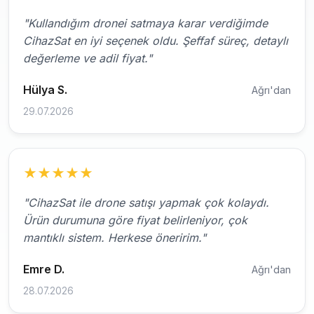
"Kullandığım dronei satmaya karar verdiğimde
CihazSat en iyi seçenek oldu. Şeffaf süreç, detaylı
değerleme ve adil fiyat."
Hülya S.
Ağrı'dan
29.07.2026
★
★
★
★
★
"CihazSat ile drone satışı yapmak çok kolaydı.
Ürün durumuna göre fiyat belirleniyor, çok
mantıklı sistem. Herkese öneririm."
Emre D.
Ağrı'dan
28.07.2026