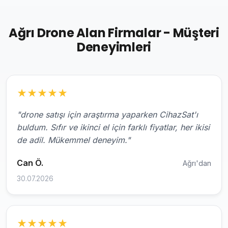
Ağrı Drone Alan Firmalar - Müşteri
Deneyimleri
★
★
★
★
★
"drone satışı için araştırma yaparken CihazSat'ı
buldum. Sıfır ve ikinci el için farklı fiyatlar, her ikisi
de adil. Mükemmel deneyim."
Can Ö.
Ağrı'dan
30.07.2026
★
★
★
★
★