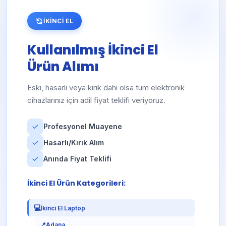
📍
Bolu
İKİNCİ EL
📍
Burdur
📍
Bursa
Kullanılmış İkinci El
📍
Çanakkale
Ürün Alımı
📍
Çankırı
Eski, hasarlı veya kırık dahi olsa tüm elektronik
📍
Çorum
cihazlarınız için adil fiyat teklifi veriyoruz.
📍
Denizli
📍
Diyarbakır
Profesyonel Muayene
📍
Edirne
Hasarlı/Kırık Alım
📍
Elazığ
Anında Fiyat Teklifi
📍
Erzincan
İkinci El Ürün Kategorileri:
📍
Erzurum
📍
Eskişehir
💻
İkinci El Laptop
📍
Gaziantep
📍
Adana