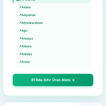
📍
Adana
📍
Adıyaman
📍
Afyonkarahisar
📍
Ağrı
📍
Amasya
📍
Ankara
📍
Antalya
📍
Artvin
📍
Aydın
📍
Balıkesir
81 İlde Sıfır Ürün Alımı →
📍
Bilecik
📍
Bingöl
📍
Bitlis