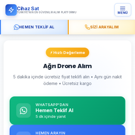
Cihaz Sat
TÜRKIYE'NIN EN GÜVENILIR ALIM PLATFORMU
MENÜ
HEMEN TEKLIF AL
SIZI ARAYALIM
⚡ Hızlı Değerleme
Ağrı Drone Alım
5 dakika içinde ücretsiz fiyat teklifi alın • Aynı gün nakit
ödeme • Ücretsiz kargo
WHATSAPP'DAN
Hemen Teklif Al
5 dk içinde yanıt
HEMEN ARAYIN