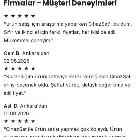
Firmalar - Müşteri Deneyimleri
★
★
★
★
★
"ürün satışı için araştırma yaparken CihazSat'ı buldum.
Sıfır ve ikinci el için farklı fiyatlar, her ikisi de adil.
Mükemmel deneyim."
Cem B.
Ankara'dan
02.08.2026
★
★
★
★
★
"Kullandığım ürüni satmaya karar verdiğimde CihazSat
en iyi seçenek oldu. Şeffaf süreç, detaylı değerleme ve
adil fiyat."
Aslı D.
Ankara'dan
01.08.2026
★
★
★
★
★
"CihazSat ile ürün satışı yapmak çok kolaydı. Ürün