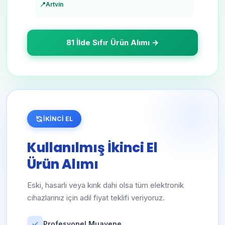
📍
Artvin
📍
Aydın
📍
Balıkesir
81 İlde Sıfır Ürün Alımı →
📍
Bilecik
📍
Bingöl
📍
Bitlis
📍
Bolu
İKİNCİ EL
📍
Burdur
📍
Bursa
Kullanılmış İkinci El
📍
Çanakkale
Ürün Alımı
📍
Çankırı
Eski, hasarlı veya kırık dahi olsa tüm elektronik
📍
Çorum
cihazlarınız için adil fiyat teklifi veriyoruz.
📍
Denizli
📍
Diyarbakır
Profesyonel Muayene