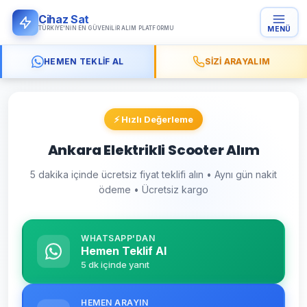
Cihaz Sat
TÜRKIYE'NIN EN GÜVENILIR ALIM PLATFORMU
MENÜ
HEMEN TEKLIF AL
SIZI ARAYALIM
⚡ Hızlı Değerleme
Ankara Elektrikli Scooter Alım
5 dakika içinde ücretsiz fiyat teklifi alın • Aynı gün nakit
ödeme • Ücretsiz kargo
WHATSAPP'DAN
Hemen Teklif Al
5 dk içinde yanıt
HEMEN ARAYIN