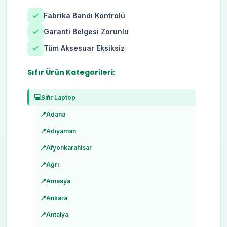
Fabrika Bandı Kontrolü
Garanti Belgesi Zorunlu
Tüm Aksesuar Eksiksiz
Sıfır Ürün Kategorileri:
💻
Sıfır Laptop
📍
Adana
📍
Adıyaman
📍
Afyonkarahisar
📍
Ağrı
📍
Amasya
📍
Ankara
📍
Antalya