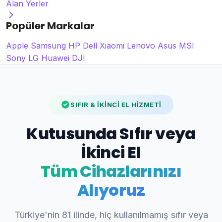
Alan Yerler
Popüler Markalar
Apple
Samsung
HP
Dell
Xiaomi
Lenovo
Asus
MSI
Sony
LG
Huawei
DJI
SIFIR & İKİNCİ EL HİZMETİ
Kutusunda Sıfır veya
İkinci El
Tüm Cihazlarınızı
Alıyoruz
Türkiye'nin 81 ilinde, hiç kullanılmamış sıfır veya