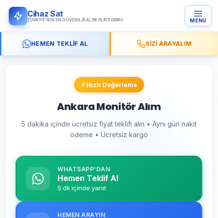
Cihaz Sat
TÜRKIYE'NIN EN GÜVENILIR ALIM PLATFORMU
MENÜ
HEMEN TEKLIF AL
SIZI ARAYALIM
⚡ Hızlı Değerleme
Ankara Monitör Alım
5 dakika içinde ücretsiz fiyat teklifi alın • Aynı gün nakit
ödeme • Ücretsiz kargo
WHATSAPP'DAN
Hemen Teklif Al
5 dk içinde yanıt
HEMEN ARAYIN