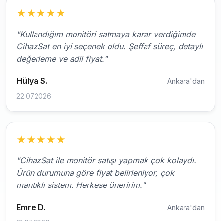
★
★
★
★
★
"Kullandığım monitöri satmaya karar verdiğimde
CihazSat en iyi seçenek oldu. Şeffaf süreç, detaylı
değerleme ve adil fiyat."
Hülya S.
Ankara'dan
22.07.2026
★
★
★
★
★
"CihazSat ile monitör satışı yapmak çok kolaydı.
Ürün durumuna göre fiyat belirleniyor, çok
mantıklı sistem. Herkese öneririm."
Emre D.
Ankara'dan