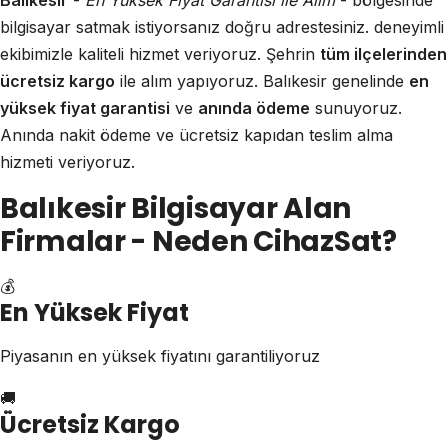
Balıkesir
-
En Yüksek Fiyat Garantisi ile Alım
- bölgesinde
bilgisayar satmak istiyorsanız doğru adrestesiniz. deneyimli
ekibimizle kaliteli hizmet veriyoruz. Şehrin
tüm ilçelerinden
ücretsiz kargo
ile alım yapıyoruz. Balıkesir genelinde
en
yüksek fiyat garantisi
ve
anında ödeme
sunuyoruz.
Anında nakit ödeme ve ücretsiz kapıdan teslim alma
hizmeti veriyoruz.
Balıkesir Bilgisayar Alan
Firmalar - Neden CihazSat?
💰
En Yüksek Fiyat
Piyasanın en yüksek fiyatını garantiliyoruz
🚚
Ücretsiz Kargo