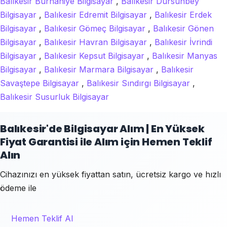
Balıkesir Burhaniye Bilgisayar
,
Balıkesir Dursunbey
Bilgisayar
,
Balıkesir Edremit Bilgisayar
,
Balıkesir Erdek
Bilgisayar
,
Balıkesir Gömeç Bilgisayar
,
Balıkesir Gönen
Bilgisayar
,
Balıkesir Havran Bilgisayar
,
Balıkesir İvrindi
Bilgisayar
,
Balıkesir Kepsut Bilgisayar
,
Balıkesir Manyas
Bilgisayar
,
Balıkesir Marmara Bilgisayar
,
Balıkesir
Savaştepe Bilgisayar
,
Balıkesir Sındırgı Bilgisayar
,
Balıkesir Susurluk Bilgisayar
Balıkesir'de Bilgisayar Alım | En Yüksek
Fiyat Garantisi ile Alım için Hemen Teklif
Alın
Cihazınızı en yüksek fiyattan satın, ücretsiz kargo ve hızlı
ödeme ile
Hemen Teklif Al