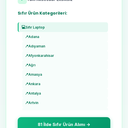
Sıfır Ürün Kategorileri:
💻
Sıfır Laptop
📍
Adana
📍
Adıyaman
📍
Afyonkarahisar
📍
Ağrı
📍
Amasya
📍
Ankara
📍
Antalya
📍
Artvin
📍
Aydın
📍
Balıkesir
81 İlde Sıfır Ürün Alımı →