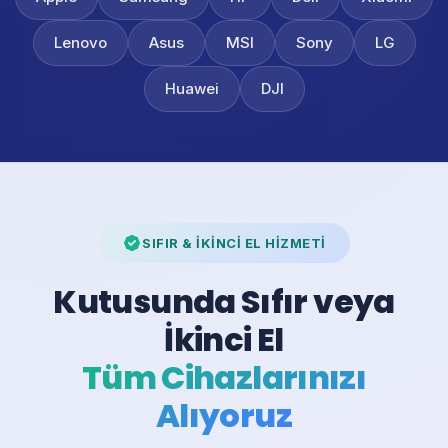
Lenovo
Asus
MSI
Sony
LG
Huawei
DJI
SIFIR & İKİNCİ EL HİZMETİ
Kutusunda Sıfır veya
İkinci El
Tüm Cihazlarınızı
Alıyoruz