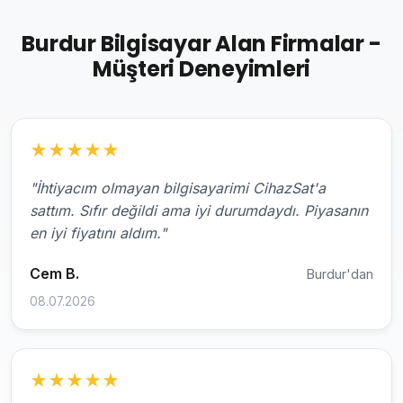
Burdur Bilgisayar Alan Firmalar -
Müşteri Deneyimleri
★
★
★
★
★
"İhtiyacım olmayan bilgisayarimi CihazSat'a
sattım. Sıfır değildi ama iyi durumdaydı. Piyasanın
en iyi fiyatını aldım."
Cem B.
Burdur'dan
08.07.2026
★
★
★
★
★