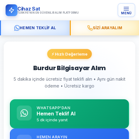
Cihaz Sat
TÜRKIYE'NIN EN GÜVENILIR ALIM PLATFORMU
MENÜ
HEMEN TEKLIF AL
SIZI ARAYALIM
⚡ Hızlı Değerleme
Burdur Bilgisayar Alım
5 dakika içinde ücretsiz fiyat teklifi alın • Aynı gün nakit
ödeme • Ücretsiz kargo
WHATSAPP'DAN
Hemen Teklif Al
5 dk içinde yanıt
HEMEN ARAYIN