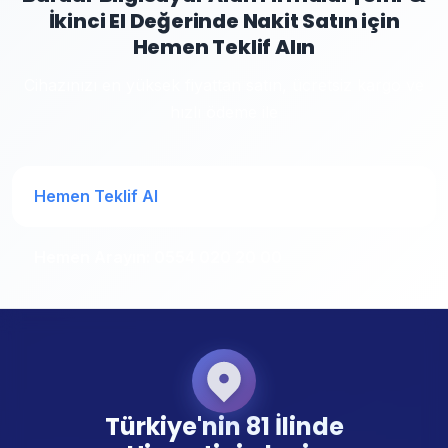
İkinci El Değerinde Nakit Satın için
Hemen Teklif Alın
Cihazınızı en yüksek fiyattan satın, ücretsiz kargo ve
hızlı ödeme ile
Hemen Teklif Al
Hemen Arayın: 0554 020 20 00
Türkiye'nin 81 İlinde