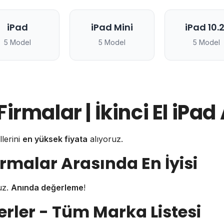
iPad
iPad Mini
iPad 10.2
5 Model
5 Model
5 Model
rmalar | İkinci El iPad
lerini
en yüksek fiyata
alıyoruz.
rmalar Arasında En İyisi
ruz.
Anında değerleme
!
rler - Tüm Marka Listesi