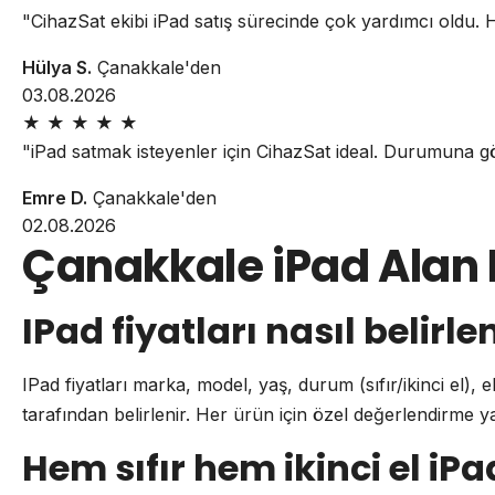
"CihazSat ekibi iPad satış sürecinde çok yardımcı oldu.
Hülya S.
Çanakkale'den
03.08.2026
★
★
★
★
★
"iPad satmak isteyenler için CihazSat ideal. Durumuna gö
Emre D.
Çanakkale'den
02.08.2026
Çanakkale iPad Alan 
IPad fiyatları nasıl belirle
IPad fiyatları marka, model, yaş, durum (sıfır/ikinci el),
tarafından belirlenir. Her ürün için özel değerlendirme yap
Hem sıfır hem ikinci el i