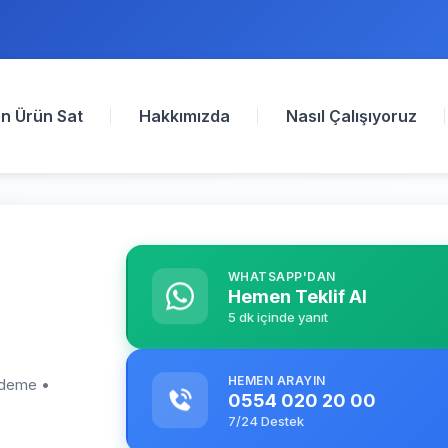
n Ürün Sat
Hakkımızda
Nasıl Çalışıyoruz
WHATSAPP'DAN
Hemen Teklif Al
5 dk içinde yanıt
HEMEN ARAYIN
 ödeme •
0554 020 20 00
7/24 Destek