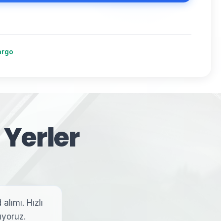
argo
 Yerler
alımı. Hızlı
ıyoruz.