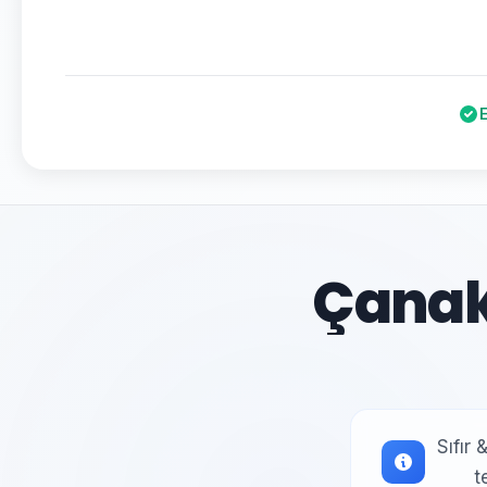
Çanakk
Sıfır 
t