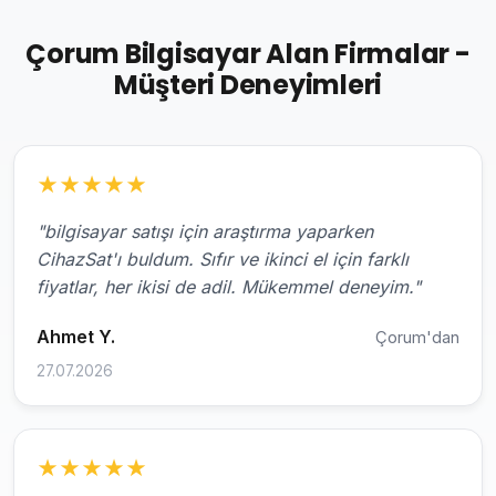
Çorum Bilgisayar Alan Firmalar -
Müşteri Deneyimleri
★
★
★
★
★
"bilgisayar satışı için araştırma yaparken
CihazSat'ı buldum. Sıfır ve ikinci el için farklı
fiyatlar, her ikisi de adil. Mükemmel deneyim."
Ahmet Y.
Çorum'dan
27.07.2026
★
★
★
★
★