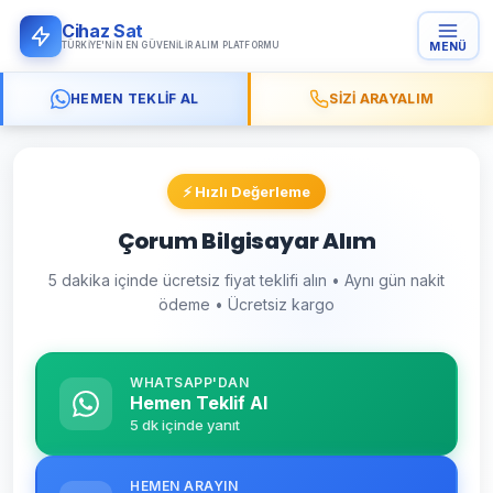
Cihaz Sat
TÜRKIYE'NIN EN GÜVENILIR ALIM PLATFORMU
MENÜ
HEMEN TEKLIF AL
SIZI ARAYALIM
⚡ Hızlı Değerleme
Çorum Bilgisayar Alım
5 dakika içinde ücretsiz fiyat teklifi alın • Aynı gün nakit
ödeme • Ücretsiz kargo
WHATSAPP'DAN
Hemen Teklif Al
5 dk içinde yanıt
HEMEN ARAYIN