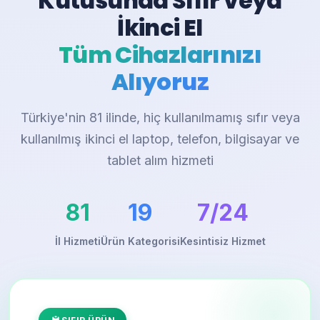
Kutusunda Sıfır veya
İkinci El
Tüm Cihazlarınızı
Alıyoruz
Türkiye'nin 81 ilinde, hiç kullanılmamış sıfır veya
kullanılmış ikinci el laptop, telefon, bilgisayar ve
tablet alım hizmeti
81
19
7/24
İl Hizmeti
Ürün Kategorisi
Kesintisiz Hizmet