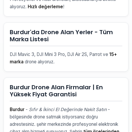
alıyoruz.
Hızlı değerleme
!
Burdur'da Drone Alan Yerler - Tüm
Marka Listesi
DJI Mavic 3, DJI Mini 3 Pro, DJI Air 2S, Parrot ve
15+
marka
drone alıyoruz.
Burdur Drone Alan Firmalar | En
Yüksek Fiyat Garantisi
Burdur
-
Sıfır & İkinci El Değerinde Nakit Satın
-
bölgesinde drone satmak istiyorsanız doğru
adrestesiniz. şehir merkezinde profesyonel elektronik
cihaz alım hizmeti sunuyoruz. Şehrin
tüm ilçelerinden