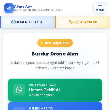
Cihaz Sat
TÜRKIYE'NIN EN GÜVENILIR ALIM PLATFORMU
MENÜ
HEMEN TEKLIF AL
SIZI ARAYALIM
⚡ Hızlı Değerleme
Burdur Drone Alım
5 dakika içinde ücretsiz fiyat teklifi alın • Aynı gün nakit
ödeme • Ücretsiz kargo
WHATSAPP'DAN
Hemen Teklif Al
5 dk içinde yanıt
HEMEN ARAYIN