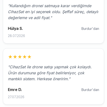
"Kullandığım dronei satmaya karar verdiğimde
CihazSat en iyi seçenek oldu. Şeffaf süreç, detaylı
değerleme ve adil fiyat."
Hülya S.
Burdur'dan
28.07.2026
★
★
★
★
★
"CihazSat ile drone satışı yapmak çok kolaydı.
Ürün durumuna göre fiyat belirleniyor, çok
mantıklı sistem. Herkese öneririm."
Emre D.
Burdur'dan
27.07.2026