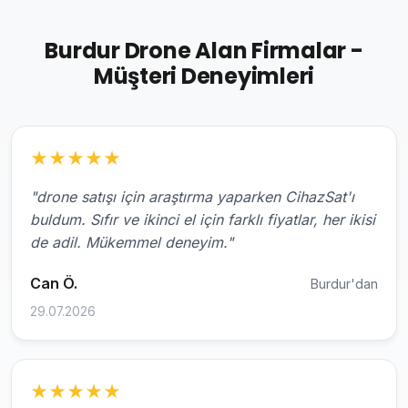
Burdur Drone Alan Firmalar -
Müşteri Deneyimleri
★
★
★
★
★
"drone satışı için araştırma yaparken CihazSat'ı
buldum. Sıfır ve ikinci el için farklı fiyatlar, her ikisi
de adil. Mükemmel deneyim."
Can Ö.
Burdur'dan
29.07.2026
★
★
★
★
★