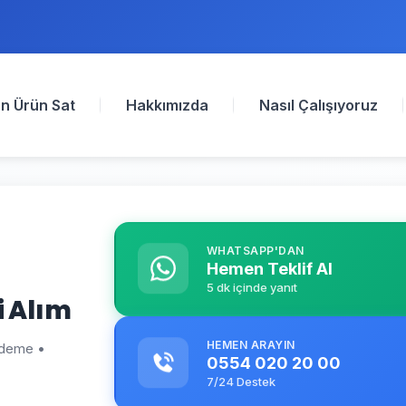
n Ürün Sat
Hakkımızda
Nasıl Çalışıyoruz
WHATSAPP'DAN
Hemen Teklif Al
5 dk içinde yanıt
i Alım
HEMEN ARAYIN
 ödeme •
0554 020 20 00
7/24 Destek