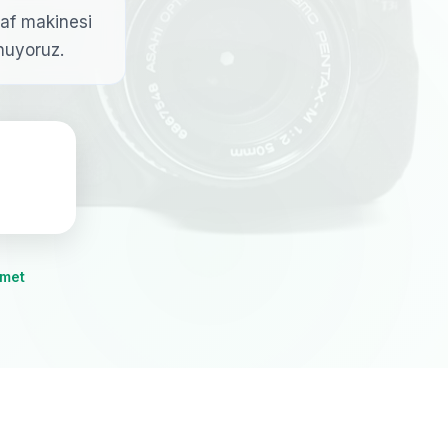
ğraf makinesi
nuyoruz.
zmet