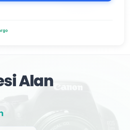
argo
si Alan
n