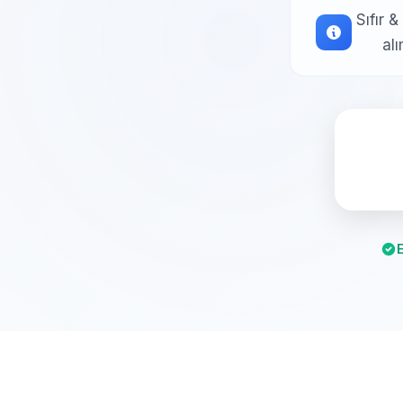
Sıfır 
al