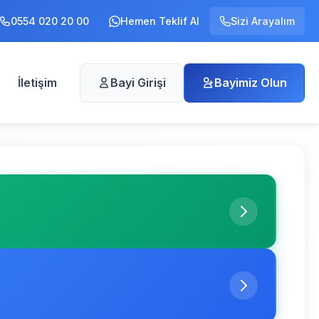
0554 020 20 00
Hemen Teklif Al
Sizi Arayalım
İletişim
Bayi Girişi
Bayimiz Olun